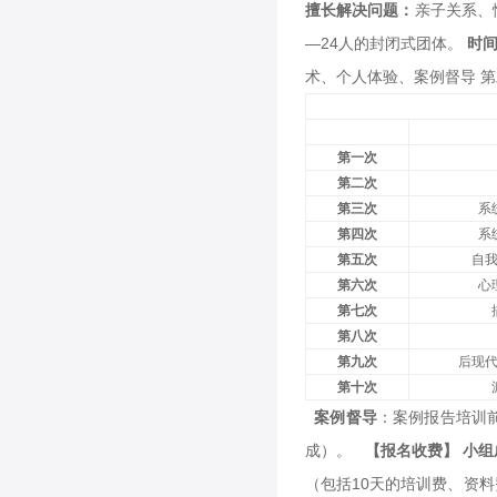
擅长解决问题：
亲子关系、
—24人的封闭式团体。
时
术、个人体验、案例督导 
第一次
第二次
第三次
系
第四次
系
第五次
自
第六次
心
第七次
第八次
第九次
后现
第十次
案例督导
：案例报告培训
成）。
【报名收费】
小组
（包括10天的培训费、资