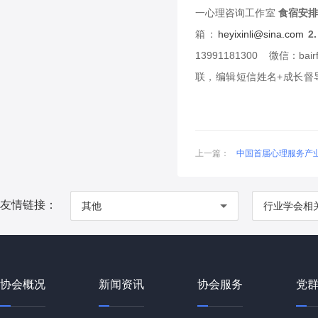
一心理咨询工作室
食宿安排
箱：
heyixinli@sina.com
2
13991181300 微信：bair
联，编辑短信姓名+成长督导
201
上一篇：
中国首届心理服务产
友情链接：
其他
行业学会相
协会概况
新闻资讯
协会服务
党